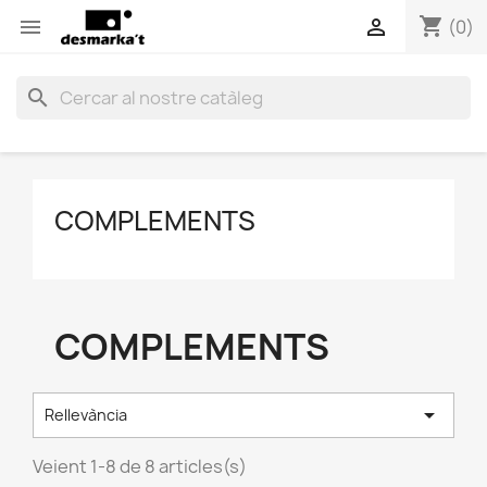
shopping_cart


(0)
search
COMPLEMENTS
COMPLEMENTS

Rellevància
Veient 1-8 de 8 articles(s)