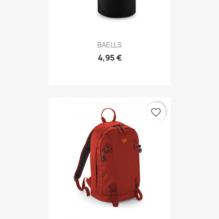
BAELLS
4,95 €
favorite_border