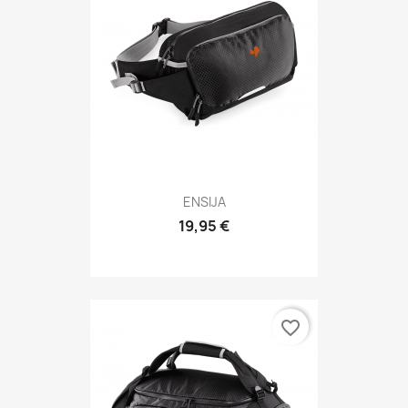
ENSIJA
19,95 €
favorite_border