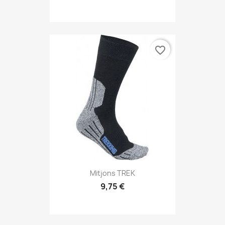
favorite_border
Mitjons TREK
9,75 €