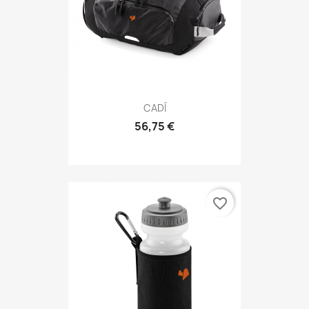
CADÍ
56,75 €
favorite_border