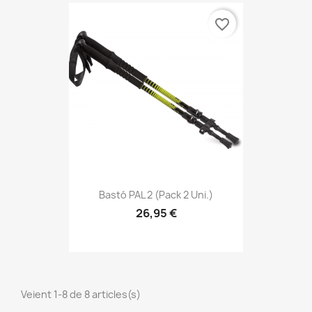
favorite_border
Bastó PAL 2 (pack 2 Uni.)
26,95 €
Veient 1-8 de 8 articles(s)