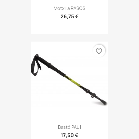
Motxilla RASOS
26,75 €
favorite_border
Bastó PAL 1
17,50 €