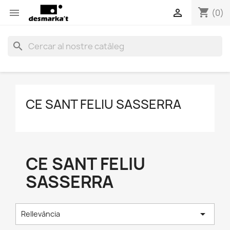
shopping_cart


(0)
search
CE SANT FELIU SASSERRA
CE SANT FELIU
SASSERRA

Rellevància