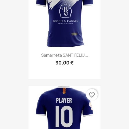
Samarreta SANT FELIU...
30,00 €
favorite_border