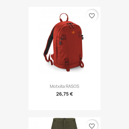
favorite_border
Motxilla RASOS
26,75 €
favorite_border