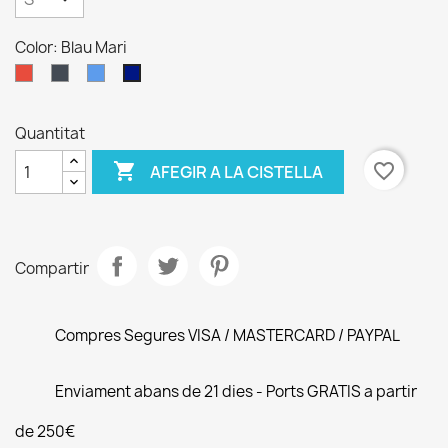
Color: Blau Mari
Vermell
Negre
Blau
Blau
Mari
Quantitat

favorite_border
AFEGIR A LA CISTELLA
Compartir
Compres Segures VISA / MASTERCARD / PAYPAL
Enviament abans de 21 dies - Ports GRATIS a partir
de 250€