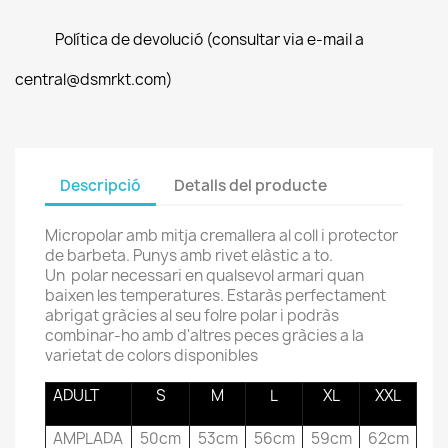
Política de devolució (consultar via e-mail a
central@dsmrkt.com)
Descripció
Detalls del producte
Micropolar amb mitja cremallera al coll i protector
de barbeta. Punys amb rivet elàstic a to.
Un polar necessari en qualsevol armari quan
baixen les temperatures. Estaràs perfectament
abrigat gràcies al seu folre polar i podràs
combinar-ho amb d'altres peces gràcies a la
varietat de colors disponibles
ADULT
S
M
L
XL
XXL
AMPLADA
50cm
53cm
56cm
59cm
62cm