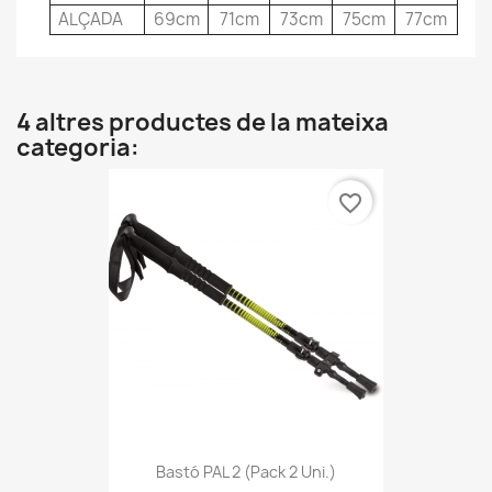
ALÇADA
69cm
71cm
73cm
75cm
77cm
4 altres productes de la mateixa
categoria:
favorite_border
Bastó PAL 2 (pack 2 Uni.)