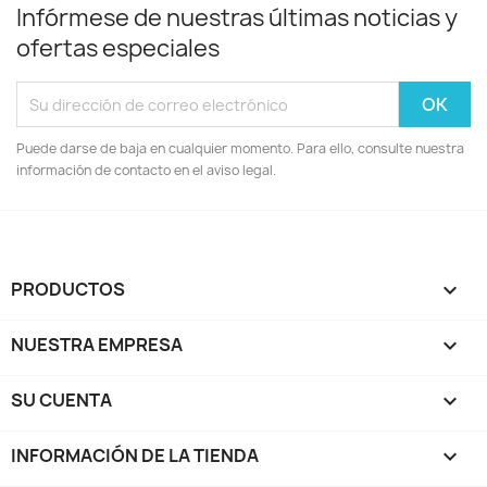
Infórmese de nuestras últimas noticias y
ofertas especiales
Puede darse de baja en cualquier momento. Para ello, consulte nuestra
información de contacto en el aviso legal.
PRODUCTOS

NUESTRA EMPRESA

SU CUENTA

INFORMACIÓN DE LA TIENDA
keyboard_arrow_down