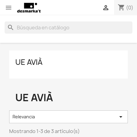
shopping_cart


(0)
search
UE AVIÀ
UE AVIÀ

Relevancia
Mostrando 1-3 de 3 artículo(s)