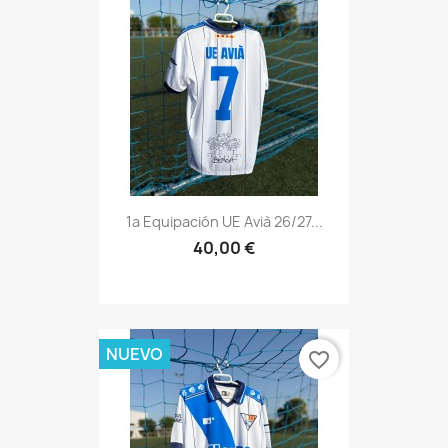
1a Equipación UE Avià 26/27...
40,00 €
NUEVO
favorite_border