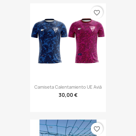
favorite_border
Camiseta Calentamiento UE Avià
30,00 €
favorite_border