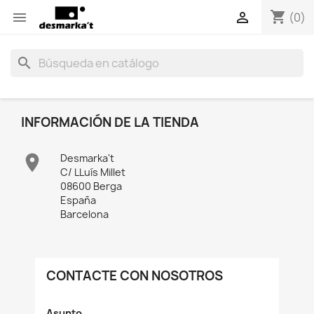
shopping_cart


(0)
search
INFORMACIÓN DE LA TIENDA

Desmarka't
C/ LLuís Millet
08600 Berga
España
Barcelona
CONTACTE CON NOSOTROS
Asunto