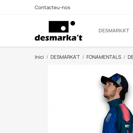
Contacteu-nos
DESMARKA'T
Inici
DESMARKA'T
FONAMENTALS
D