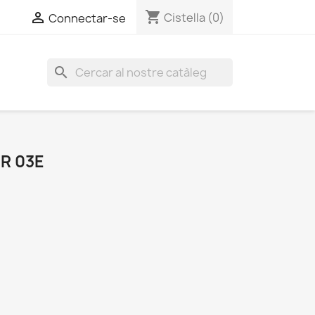
shopping_cart


Cistella
(0)
Connectar-se
search
R 03E