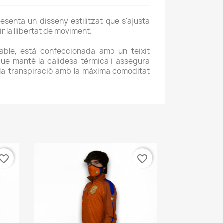
senta un disseny estilitzat que s'ajusta
 la llibertat de moviment.
ble, està confeccionada amb un teixit
que manté la calidesa tèrmica i assegura
la transpiració amb la màxima comoditat
.
vorite_border
favorite_border