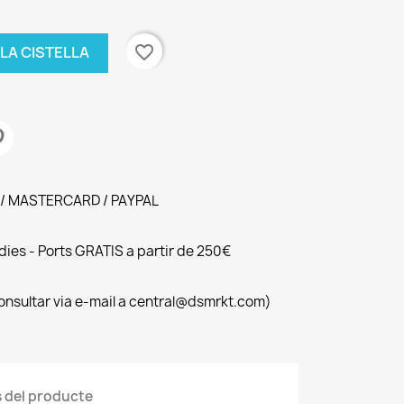
favorite_border
 LA CISTELLA
 / MASTERCARD / PAYPAL
ies - Ports GRATIS a partir de 250€
consultar via e-mail a central@dsmrkt.com)
s del producte