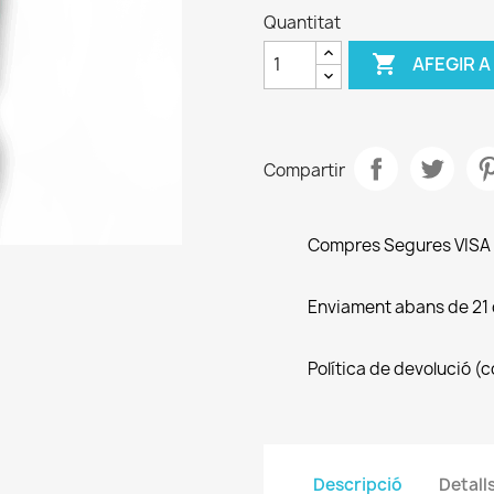
Quantitat

AFEGIR A
Compartir
Compres Segures VISA
Enviament abans de 21 d
Política de devolució (
Descripció
Detall