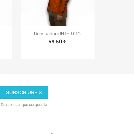
Vista ràpida

Dessuadora INTER 01C
59,50 €
Tan sols cal que cerqueu la