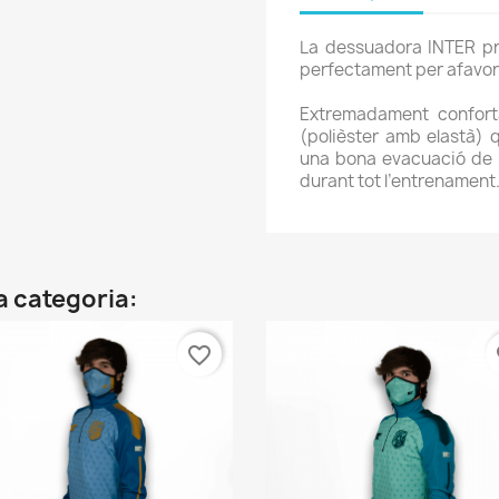
La dessuadora INTER pre
perfectament per afavorir
Extremadament conforta
(polièster amb elastà) 
una bona evacuació de 
durant tot l’entrenament
a categoria:
favorite_border
fa