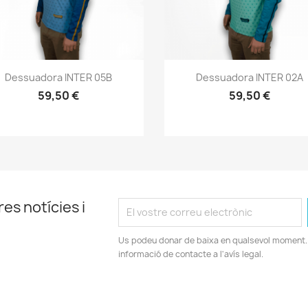
Vista ràpida
Vista ràpida


Dessuadora INTER 05B
Dessuadora INTER 02A
59,50 €
59,50 €
es notícies i
Us podeu donar de baixa en qualsevol moment. 
informació de contacte a l'avís legal.