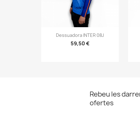
Vista ràpida

Dessuadora INTER 08J
59,50 €
Rebeu les darrer
ofertes