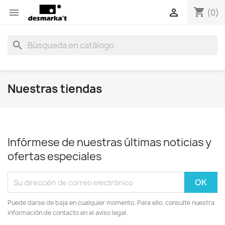
shopping_cart


(0)
search
Nuestras tiendas
Infórmese de nuestras últimas noticias y
ofertas especiales
Puede darse de baja en cualquier momento. Para ello, consulte nuestra
información de contacto en el aviso legal.